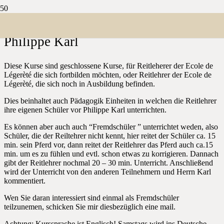
Ecole de Légerèté mit Monsieur
Philippe Karl
Diese Kurse sind geschlossene Kurse, für Reitleherer der Ecole de
Légerèté die sich fortbilden möchten, oder Reitlehrer der Ecole de
Légerèté, die sich noch in Ausbildung befinden.
Dies beinhaltet auch Pädagogik Einheiten in welchen die Reitlehrer
ihre eigenen Schüler vor Philippe Karl unterrichten.
Es können aber auch auch “Fremdschüler ” unterrichtet weden, also
Schüler, die der Reiltehrer nicht kennt, hier reitet der Schüler ca. 15
min. sein Pferd vor, dann reitet der Reitlehrer das Pferd auch ca.15
min. um es zu fühlen und evtl. schon etwas zu korrigieren. Dannach
gibt der Reitlehrer nochmal 20 – 30 min. Unterricht. Anschließend
wird der Unterricht von den anderen Teilnehmern und Herrn Karl
kommentiert.
Wen Sie daran interessiert sind einmal als Fremdschüler
teilzunemen, schicken Sie mir diesbezüglich eine mail.
Achtung: Kurssprache ist Englisch! Samstags wird ins Deutsche