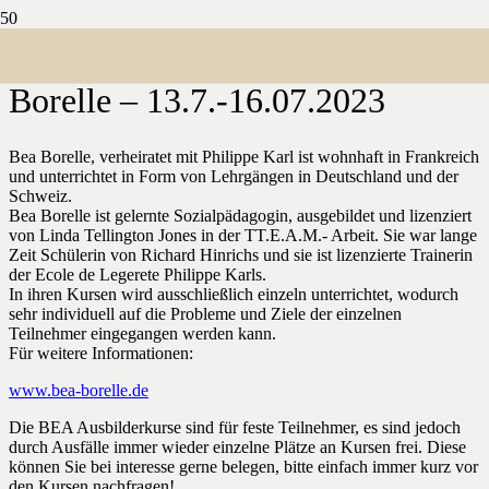
Kurs Ecole de Légerèté – Bea
Borelle – 13.7.-16.07.2023
Bea Borelle, verheiratet mit Philippe Karl ist wohnhaft in Frankreich
und unterrichtet in Form von Lehrgängen in Deutschland und der
Schweiz.
Bea Borelle ist gelernte Sozialpädagogin, ausgebildet und lizenziert
von Linda Tellington Jones in der TT.E.A.M.- Arbeit. Sie war lange
Zeit Schülerin von Richard Hinrichs und sie ist lizenzierte Trainerin
der Ecole de Legerete Philippe Karls.
In ihren Kursen wird ausschließlich einzeln unterrichtet, wodurch
sehr individuell auf die Probleme und Ziele der einzelnen
Teilnehmer eingegangen werden kann.
Für weitere Informationen:
www.bea-borelle.de
Die BEA Ausbilderkurse sind für feste Teilnehmer, es sind jedoch
durch Ausfälle immer wieder einzelne Plätze an Kursen frei. Diese
können Sie bei interesse gerne belegen, bitte einfach immer kurz vor
den Kursen nachfragen!